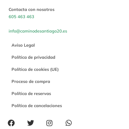
Contacta con nosotros
605 463 463
info@caminodesantiago20.es
Aviso Legal
Política de privacidad
Política de cookies (UE)
Proceso de compra
Política de reservas
Política de cancelaciones
F
T
I
W
a
w
n
h