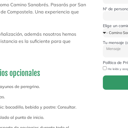
o como Camino Sanabrés. Pasarás por San
Nº de person
go de Compostela. Una experiencia que
Elige un cam
eñalización, además nosotros hemos
istancia es la suficiente para que
Tu mensaje (o
Política de P
He leído y ace
ios opcionales
ayunos de peregrino.
as.
ic: bocadillo, bebida y postre: Consultar.
lado al punto de inicio.
nsporte de equipajes durante todo el