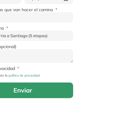
as que van hacer el camino
ino
pcional)
rivacidad
pto la
política de privacidad
Enviar