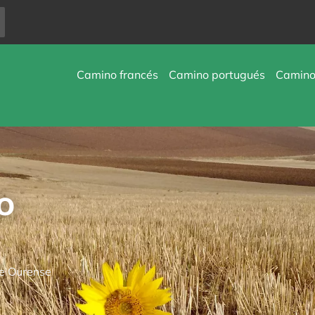
Camino francés
Camino portugués
Camino 
o
e Ourense