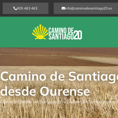
Ir
605 463 463
info@caminodesantiago20.es
al
contenido
Camino de Santiag
desde Ourense
Agencia Camino de Santiago20
»
Camino de Santiago desd