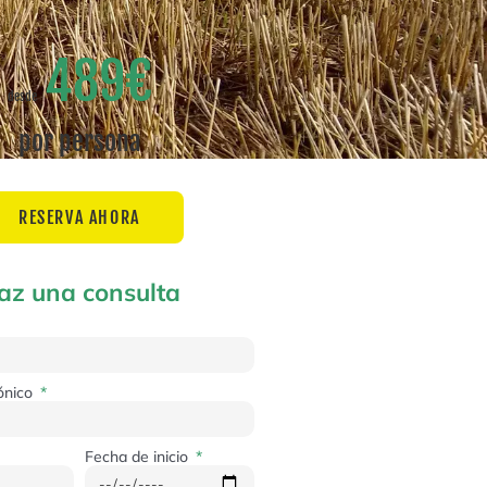
489€
desde
por persona
RESERVA AHORA
az una consulta
rónico
Fecha de inicio