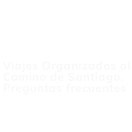
Viajes Organizados al
Camino de Santiago,
Preguntas frecuentes
Aquí tienes alguna de las preguntas más frecuentes, si no 
respuesta ponte en contacto con nosotros por el formulario,
WhatsApp o teléfono.