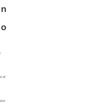
en
do
e
a al
caso