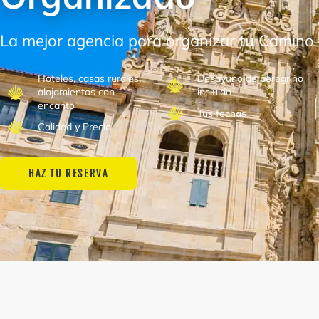
La mejor agencia para organizar tu Camino
Hoteles, casas rurales,
Desayuno de peregrino
alojamientos con
incluido
encanto
Tus fechas
Calidad y Precio
HAZ TU RESERVA