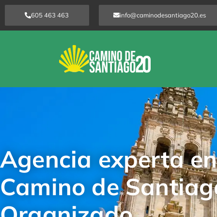
Ir
605 463 463
info@caminodesantiago20.es
al
contenido
Agencia experta en
Camino de Santiag
Organizado