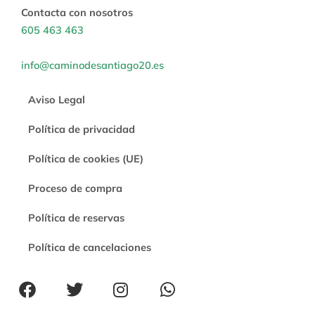
Contacta con nosotros
605 463 463
info@caminodesantiago20.es
Aviso Legal
Política de privacidad
Política de cookies (UE)
Proceso de compra
Política de reservas
Política de cancelaciones
F
T
I
W
a
w
n
h