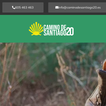
Ir
605 463 463
info@caminodesantiago20.es
al
contenido