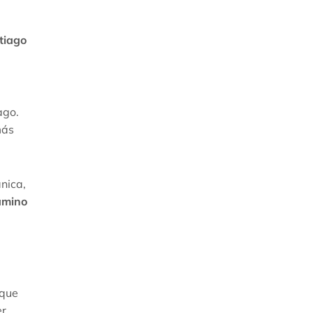
tiago
ago.
más
nica,
amino
 que
er