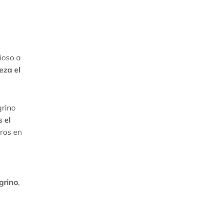
ioso a
eza el
grino
 el
tros en
e
grino
,