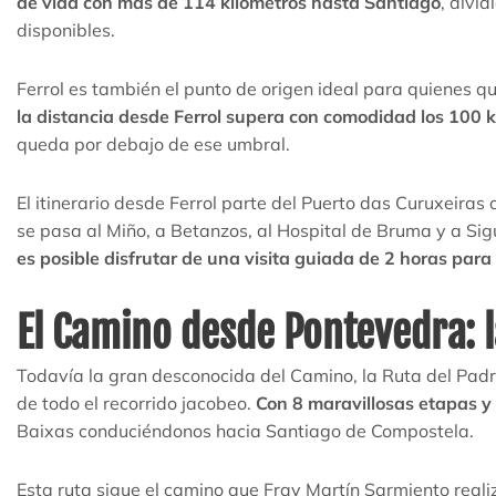
de vida con más de 114 kilómetros hasta Santiago
, divi
disponibles.
Ferrol es también el punto de origen ideal para quienes q
la distancia desde Ferrol supera con comodidad los 100 
queda por debajo de ese umbral.
El itinerario desde Ferrol parte del Puerto das Curuxeira
se pasa al Miño, a Betanzos, al Hospital de Bruma y a Sig
es posible disfrutar de una visita guiada de 2 horas para 
El Camino desde Pontevedra: 
Todavía la gran desconocida del Camino, la Ruta del Pad
de todo el recorrido jacobeo.
Con 8 maravillosas etapas y 
Baixas conduciéndonos hacia Santiago de Compostela.
Esta ruta sigue el camino que Fray Martín Sarmiento reali