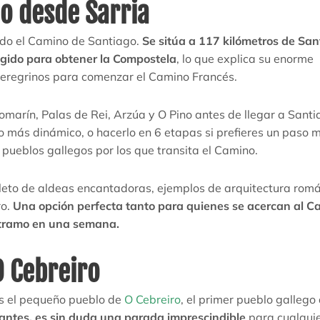
o desde Sarria
todo el Camino de Santiago.
Se sitúa a 117 kilómetros de San
gido para obtener la Compostela
, lo que explica su enorme
peregrinos para comenzar el Camino Francés.
marín, Palas de Rei, Arzúa y O Pino antes de llegar a Santi
 más dinámico, o hacerlo en 6 etapas si prefieres un paso 
s pueblos gallegos por los que transita el Camino.
leto de aldeas encantadoras, ejemplos de arquitectura romá
ro.
Una opción perfecta tanto para quienes se acercan al C
 tramo en una semana.
O Cebreiro
s el pequeño pueblo de
O Cebreiro
, el primer pueblo gallego
antes, es sin duda una parada imprescindible
para cualqui