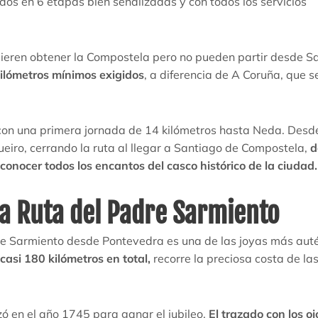
didos en 6 etapas bien señalizadas y con todos los servicios
uieren obtener la Compostela pero no pueden partir desde Sa
kilómetros mínimos exigidos
, a diferencia de A Coruña, que s
s con una primera jornada de 14 kilómetros hasta Neda. Desde
ueiro, cerrando la ruta al llegar a Santiago de Compostela,
d
conocer todos los encantos del casco histórico de la ciudad.
la Ruta del Padre Sarmiento
re Sarmiento desde Pontevedra es una de las joyas más aut
casi 180 kilómetros en total,
recorre la preciosa costa de la
zó en el año 1745 para ganar el jubileo.
El trazado con los oj