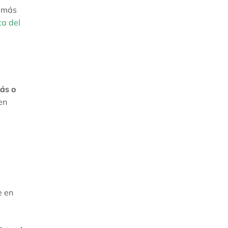
: más
ta del
ás o
en
e en