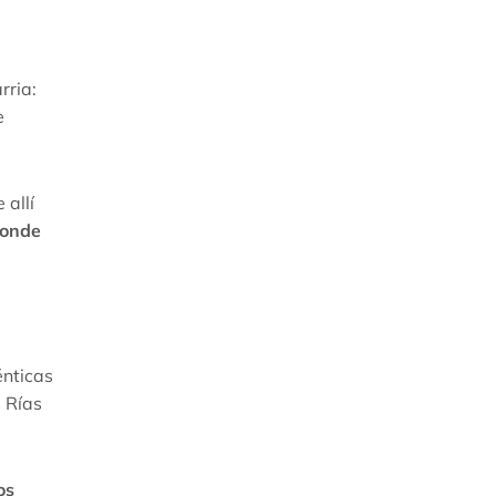
rria:
e
 allí
onde
énticas
s Rías
os