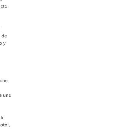
ecta
l
 de
o y
 una
de una
 de
otal,