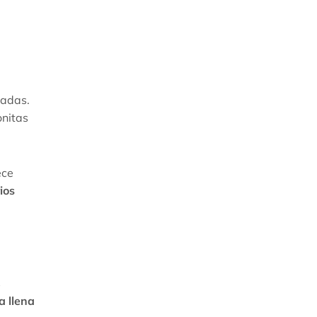
dadas.
onitas
ece
ios
s
a llena