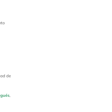
nto
dad de
ugués
,