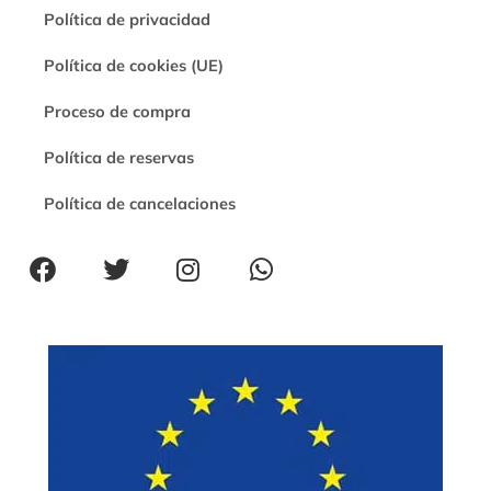
Política de privacidad
Política de cookies (UE)
Proceso de compra
Política de reservas
Política de cancelaciones
F
T
I
W
a
w
n
h
c
i
s
a
e
t
t
t
b
t
a
s
o
e
g
a
o
r
r
p
k
a
p
m