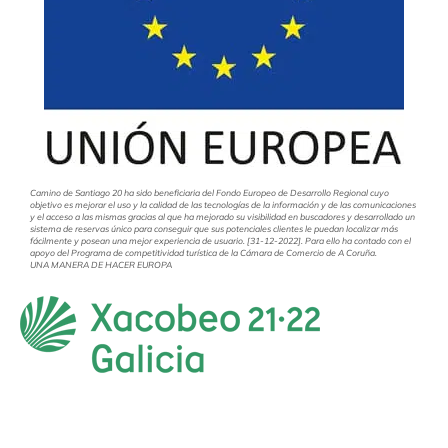
Camino de Santiago 20 ha sido beneficiaria del Fondo Europeo de Desarrollo Regional cuyo
objetivo es mejorar el uso y la calidad de las tecnologías de la información y de las comunicaciones
y el acceso a las mismas gracias al que ha mejorado su visibilidad en buscadores y desarrollado un
sistema de reservas único para conseguir que sus potenciales clientes le puedan localizar más
fácilmente y posean una mejor experiencia de usuario. [31-12-2022]. Para ello ha contado con el
apoyo del Programa de competitividad turística de la Cámara de Comercio de A Coruña.
UNA MANERA DE HACER EUROPA