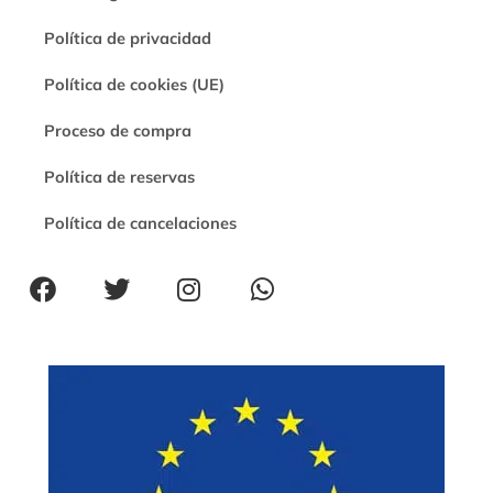
Política de privacidad
Política de cookies (UE)
Proceso de compra
Política de reservas
Política de cancelaciones
F
T
I
W
a
w
n
h
c
i
s
a
e
t
t
t
b
t
a
s
o
e
g
a
o
r
r
p
k
a
p
m