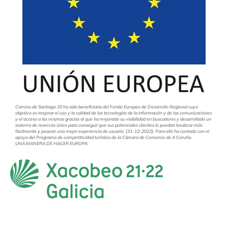
Camino de Santiago 20 ha sido beneficiaria del Fondo Europeo de Desarrollo Regional cuyo
objetivo es mejorar el uso y la calidad de las tecnologías de la información y de las comunicaciones
y el acceso a las mismas gracias al que ha mejorado su visibilidad en buscadores y desarrollado un
sistema de reservas único para conseguir que sus potenciales clientes le puedan localizar más
fácilmente y posean una mejor experiencia de usuario. [31-12-2022]. Para ello ha contado con el
apoyo del Programa de competitividad turística de la Cámara de Comercio de A Coruña.
UNA MANERA DE HACER EUROPA