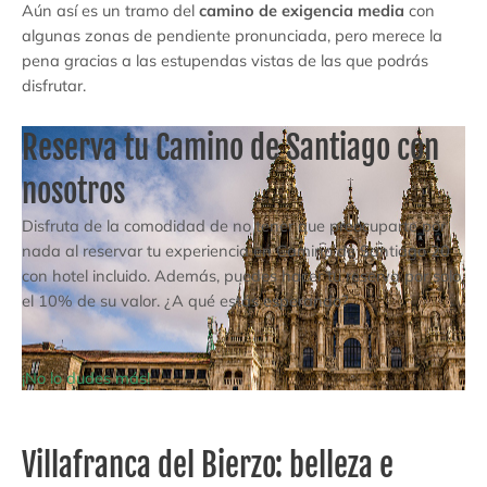
Aún así es un tramo del
camino de exigencia media
con
algunas zonas de pendiente pronunciada, pero merece la
pena gracias a las estupendas vistas de las que podrás
disfrutar.
Reserva tu Camino de Santiago con
nosotros
Disfruta de la comodidad de no tener que preocuparte por
nada al reservar tu experiencia en Camino de Santiago 20
con hotel incluido. Además, puedes hacer tu reserva por solo
el 10% de su valor. ¿A qué estás esperando?
¡No lo dudes más!
Villafranca del Bierzo: belleza e